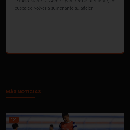
Estadio Marte R. Gómez para recibir al Atlante, en
busca de volver a sumar ante su afición
MÁS NOTICIAS
TDP