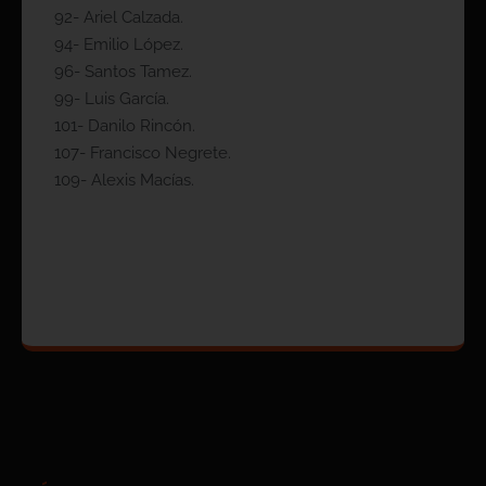
92- Ariel Calzada.
94- Emilio López.
96- Santos Tamez.
99- Luis García.
101- Danilo Rincón.
107- Francisco Negrete.
109- Alexis Macías.