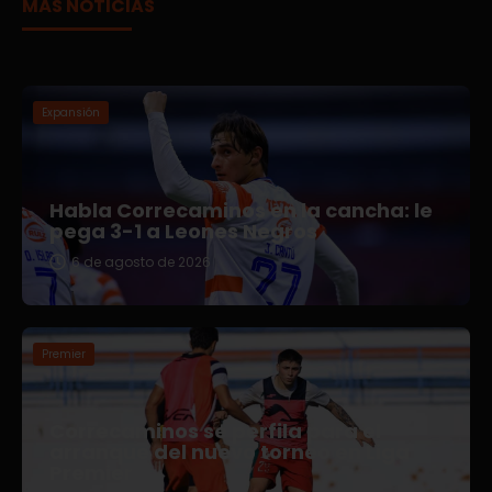
MÁS NOTICIAS
Expansión
Habla Correcaminos en la cancha: le
pega 3-1 a Leones Negros
6 de agosto de 2026
Premier
Correcaminos se perfila para el
arranque del nuevo torneo en Liga
Premier