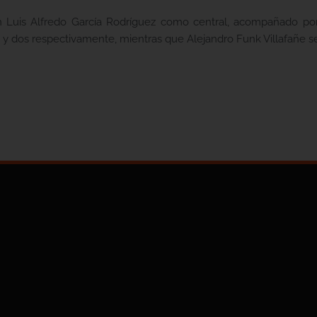
on Luis Alfredo García Rodríguez como central, acompañado po
 dos respectivamente, mientras que Alejandro Funk Villafañe será