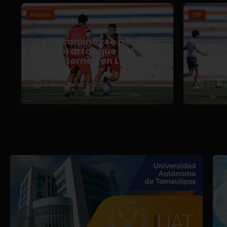
Premier
TDP
Correcaminos se perfila
para el arranque del
nuevo torneo en Liga
Afian
Premier
TDP s
5 de agosto de 2026
3 de a