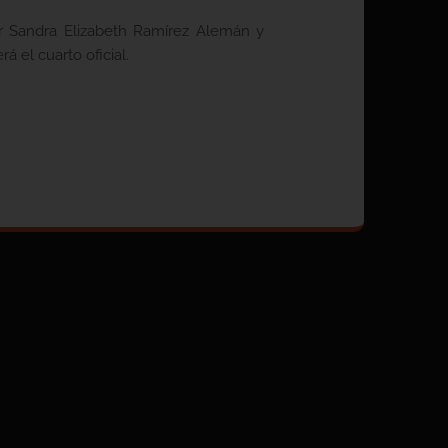
r Sandra Elizabeth Ramírez Alemán y
 el cuarto oficial.