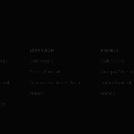
EXPANSIÓN
PREMIER
ente
Calendario
Calendario
Tabla General
Cuerpo Técnico 
cial
Cuerpo Técnico y Plantel
Tabla General
Prensa
Prensa
tes