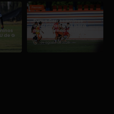
Premier
Suma Correcaminos
o
incorporaciones para
minos
nuevo torneo en Liga
 U de G
Premier
1 de agosto de 2026