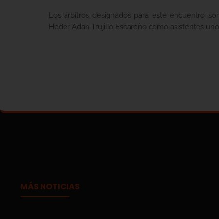
Los árbitros designados para este encuentro s
Heder Adan Trujillo Escareño como asistentes uno y
MÁS NOTICIAS