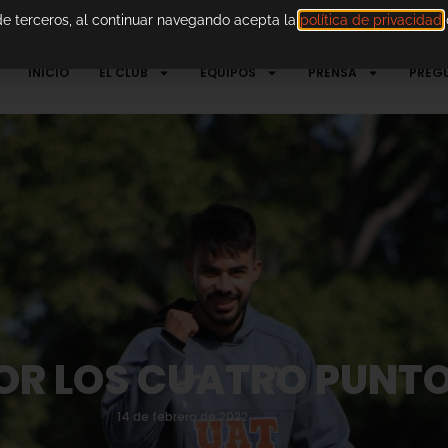
 de terceros, al continuar navegando acepta la
política de privacidad
d
INICIO
EL CLUB
EQUIPOS
PRENSA
PREG
R LOS CUATRO PUNTO
14 de febrero de 2022