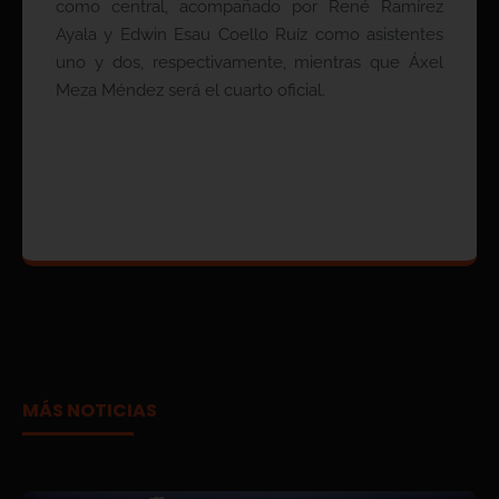
como central, acompañado por René Ramírez
Ayala y Edwin Esau Coello Ruíz como asistentes
uno y dos, respectivamente, mientras que Áxel
Meza Méndez será el cuarto oficial.
MÁS NOTICIAS