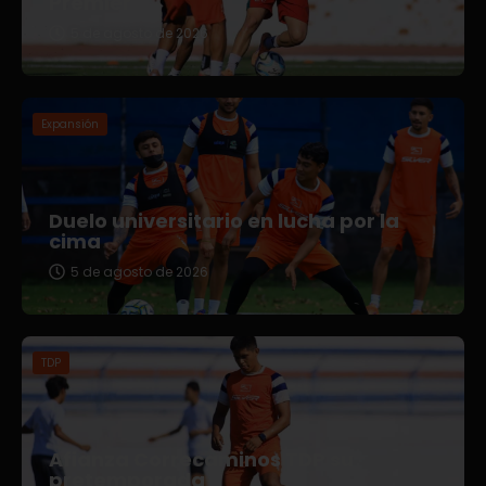
Premier
5 de agosto de 2026
Expansión
Duelo universitario en lucha por la
cima
5 de agosto de 2026
TDP
Afianza Correcaminos TDP su
pretemporada