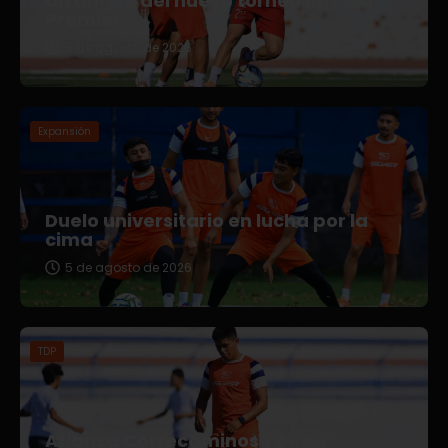
arranque del nuevo torneo en Liga
Premier
5 de agosto de 2026
Expansión
Duelo universitario en lucha por la
cima
5 de agosto de 2026
TDP
Afianza Correcaminos TDP su