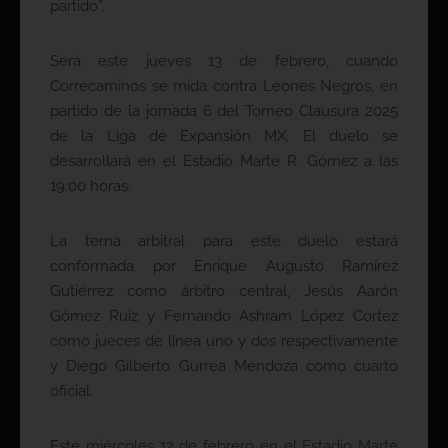
partido”.
Será este jueves 13 de febrero, cuando
Correcaminos se mida contra Leones Negros, en
partido de la jornada 6 del Torneo Clausura 2025
de la Liga de Expansión MX. El duelo se
desarrollará en el Estadio Marte R. Gómez a las
19:00 horas.
La terna arbitral para este duelo estará
conformada por Enrique Augusto Ramírez
Gutiérrez como árbitro central, Jesús Aarón
Gómez Ruíz y Fernando Ashram López Cortez
como jueces de línea uno y dos respectivamente
y Diego Gilberto Gurrea Mendoza como cuarto
oficial.
Este miércoles 12 de febrero en el Estadio Marte