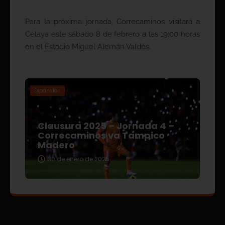
Para la próxima jornada, Correcaminos visitará a
Celaya este sábado 8 de febrero a las 19:00 horas
en el Estadio Miguel Alemán Valdés.
Expansión
Clausura 2025 – Jornada 4 –
Correcaminos va Tampico
Madero
30 de enero de 2025