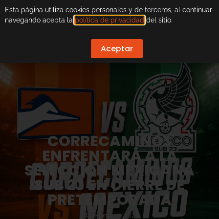
Esta página utiliza cookies personales y de terceros, al continuar
navegando acepta la
política de privacidad
del sitio.
Aceptar
CORRECAMINOS
ENFRENTARÁ A LA
SELECCIÓN MEXICANA
SUB 23 EN CIERRE DE
PRETEMPORADA
24 de junio de 2026