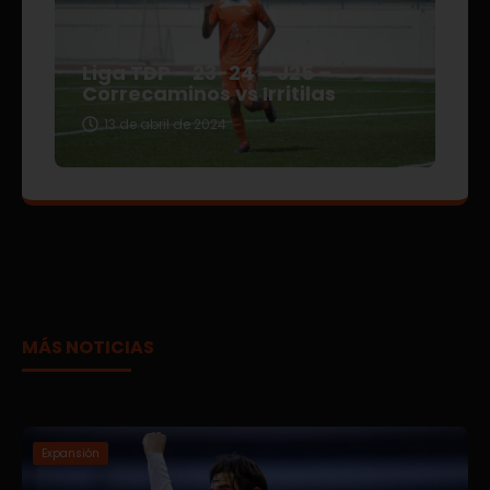
Liga TDP – 23-24 – J25 –
Correcaminos vs Irritilas
13 de abril de 2024
MÁS NOTICIAS
Expansión