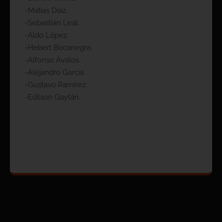
-Matías Díaz.
-Sebastián Leal.
-Aldo López.
-Hebert Bocanegra.
-Alfonso Ávalos.
-Alejandro García.
-Gustavo Ramírez.
-Edilson Gaytán.