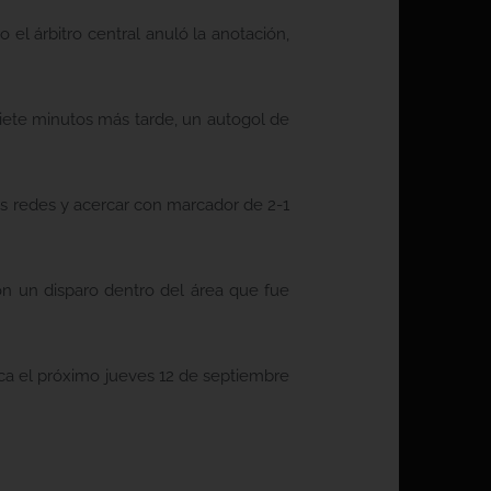
el árbitro central anuló la anotación,
siete minutos más tarde, un autogol de
as redes y acercar con marcador de 2-1
n un disparo dentro del área que fue
aca el próximo jueves 12 de septiembre