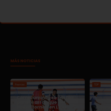
MÁS NOTICIAS
Premier
TDP
Correcaminos se perfila
para el arranque del
nuevo torneo en Liga
Afian