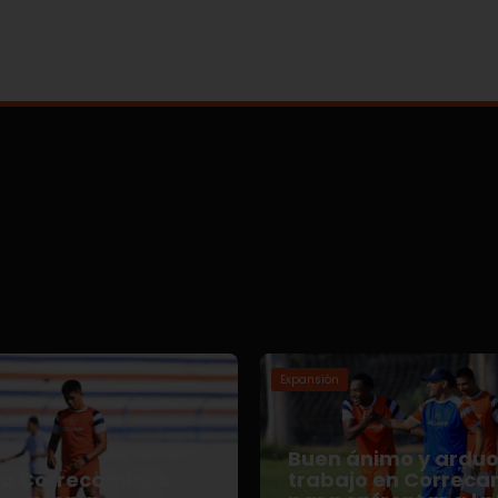
Expansión
Buen ánimo y ardu
za Correcaminos
trabajo en Correca