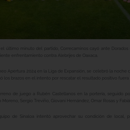
ta el último minuto del partido, Correcaminos cayó ante Dorados
uiente enfrentamiento contra Alebrijes de Oaxaca.
neo Apertura 2024 en la Liga de Expansión, se celebró la noche d
los brazos en el intento por rescatar el resultado positivo fuera
erreno de juego a Rubén Castellanos en la portería, seguido p
Moreno, Sergio Treviño, Giovani Hernández, Omar Rosas y Fabiá
equipo de Sinaloa intentó aprovechar su condición de local, pe