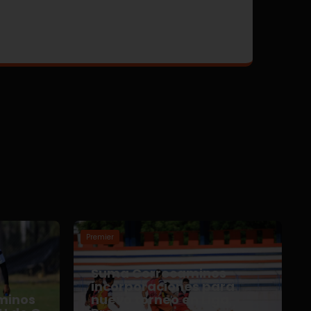
Premier
Suma Correcaminos
o
incorporaciones para
minos
nuevo torneo en Liga