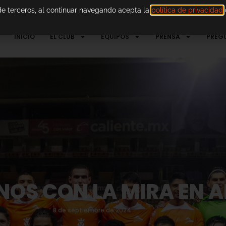
 de terceros, al continuar navegando acepta la
política de privacidad
d
INICIO
EL CLUB
EQUIPOS
PRENSA
PREG
OS CON LA MIRA EN A
8 de septiembre de 2024