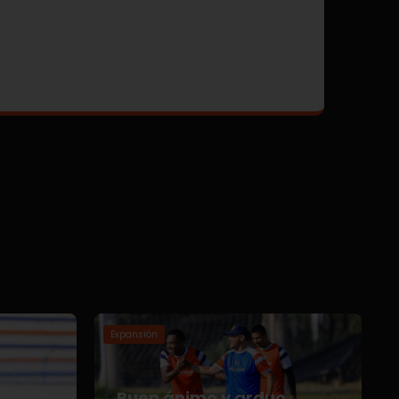
Expansión
Buen ánimo y arduo