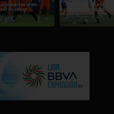
universitario en
Afianza Correcami
por la cima
TDP su pretempora
gosto de 2026
3 de agosto de 2026