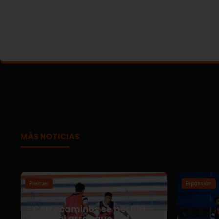
MÁS NOTICIAS
Premier
Expansión
Correcaminos se perfila
para el arranque del