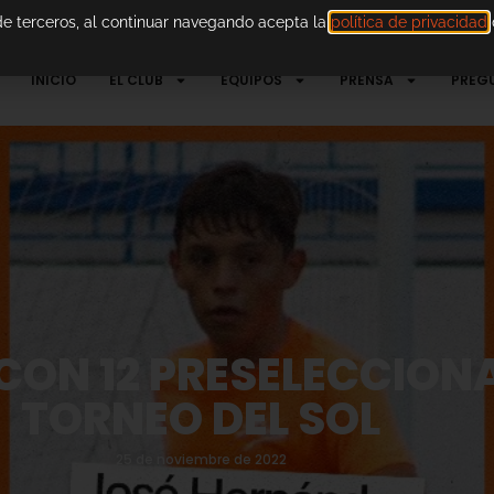
 de terceros, al continuar navegando acepta la
política de privacidad
d
INICIO
EL CLUB
EQUIPOS
PRENSA
PREG
ON 12 PRESELECCIONA
TORNEO DEL SOL
25 de noviembre de 2022