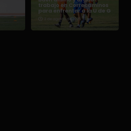
nos
trabajo en Correcaminos
da
para enfrentar a la U de G
2 de agosto de 2026