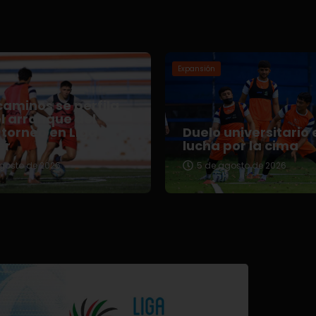
Expansión
aminos se perfila
l arranque del
torneo en Liga
Duelo universitario 
er
lucha por la cima
gosto de 2026
5 de agosto de 2026