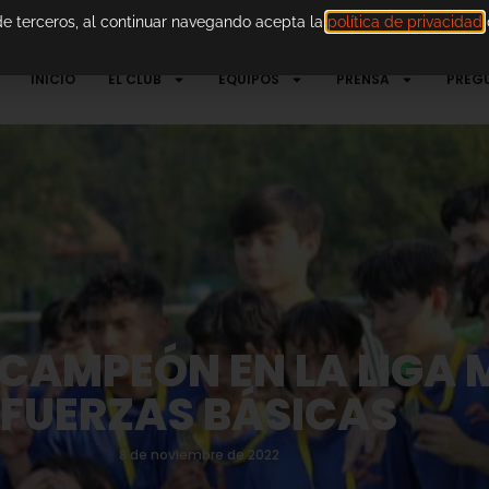
 de terceros, al continuar navegando acepta la
política de privacidad
d
INICIO
EL CLUB
EQUIPOS
PRENSA
PREG
AMPEÓN EN LA LIGA 
FUERZAS BÁSICAS
8 de noviembre de 2022