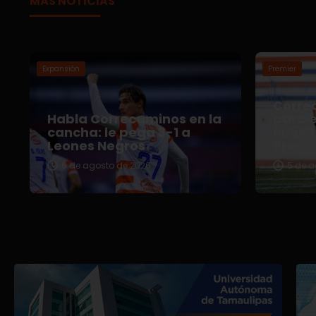
MÁS NOTICIAS
Expansión
Premier
Correc
Habla Correcaminos en la
para e
cancha: le pega 3-1 a
nuevo 
Leones Negros
Premi
6 de agosto de 2026
5 de a