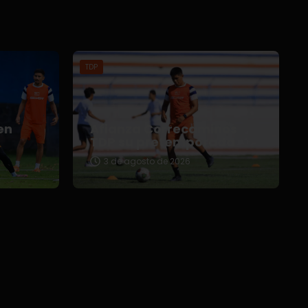
TDP
en
Afianza Correcaminos
TDP su pretemporada
3 de agosto de 2026