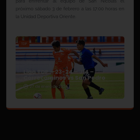
para enfrentar al equipo de San Nicolás el
próximo sábado 3 de febrero a las 17:00 horas en
la Unidad Deportiva Oriente.
TDP
Liga TDP – 23-24 – J14 –
Correcaminos vs San Pedro
27 de enero de 2024