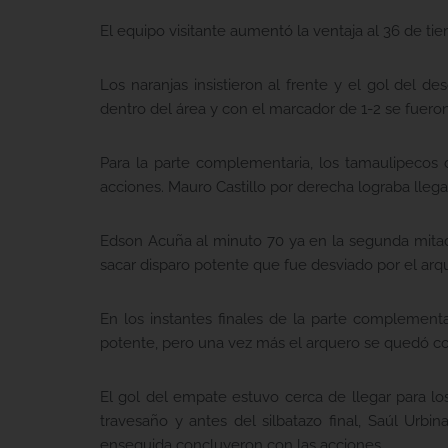
El equipo visitante aumentó la ventaja al 36 de t
Los naranjas insistieron al frente y el gol del 
dentro del área y con el marcador de 1-2 se fuero
Para la parte complementaria, los tamaulipecos c
acciones. Mauro Castillo por derecha lograba llega
Edson Acuña al minuto 70 ya en la segunda mitad,
sacar disparo potente que fue desviado por el arq
En los instantes finales de la parte complement
potente, pero una vez más el arquero se quedó co
El gol del empate estuvo cerca de llegar para l
travesaño y antes del silbatazo final, Saúl Ur
enseguida concluyeron con las acciones.