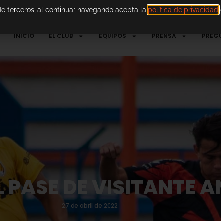
 de terceros, al continuar navegando acepta la
política de privacidad
d
INICIO
EL CLUB
EQUIPOS
PRENSA
PREG
L PASE DE VISITANTE 
27 de abril de 2022