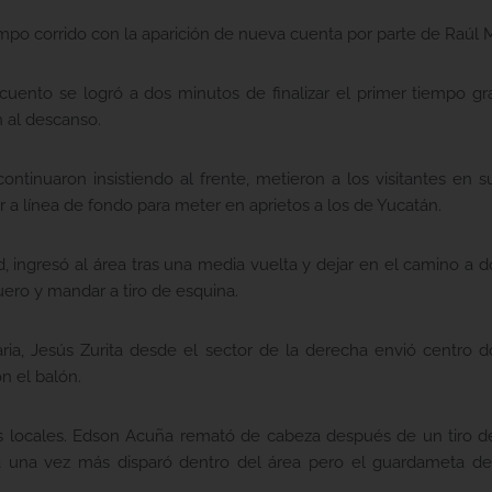
iempo corrido con la aparición de nueva cuenta por parte de Raúl 
descuento se logró a dos minutos de finalizar el primer tiempo 
n al descanso.
ontinuaron insistiendo al frente, metieron a los visitantes en 
r a línea de fondo para meter en aprietos a los de Yucatán.
 ingresó al área tras una media vuelta y dejar en el camino a d
uero y mandar a tiro de esquina.
aria, Jesús Zurita desde el sector de la derecha envió centro
n el balón.
os locales. Edson Acuña remató de cabeza después de un tiro d
bina una vez más disparó dentro del área pero el guardameta 