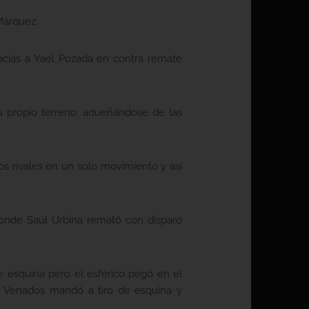
Márquez.
gracias a Yael Pozada en contra remate
su propio terreno, adueñándose de las
os rivales en un solo movimiento y así
 donde Saúl Urbina remató con disparo
e esquina pero el esférico pegó en el
de Venados mandó a tiro de esquina y