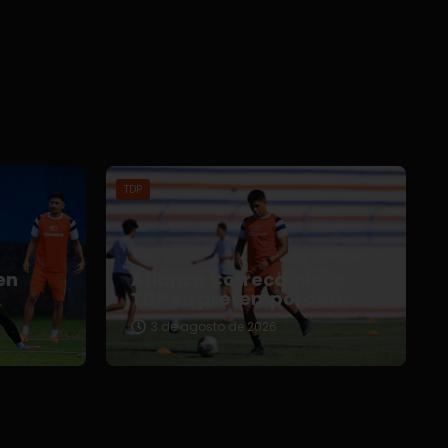
TDP
en
Afianza Correcaminos
TDP su pretemporada
3 de agosto de 2026