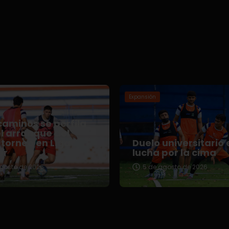
Expansión
aminos se perfila
l arranque del
torneo en Liga
Duelo universitario 
er
lucha por la cima
gosto de 2026
5 de agosto de 2026