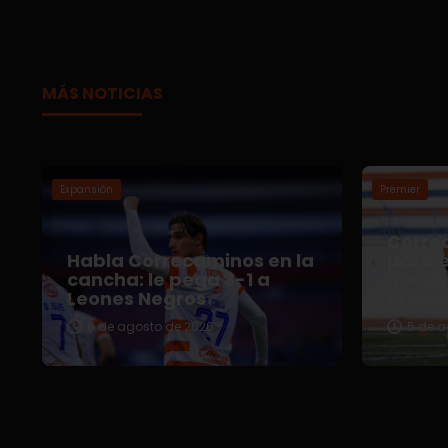
MÁS NOTICIAS
Expansión
Premier
Correc
Habla Correcaminos en la
para e
cancha: le pega 3-1 a
nuevo 
Leones Negros
Premi
6 de agosto de 2026
5 de a