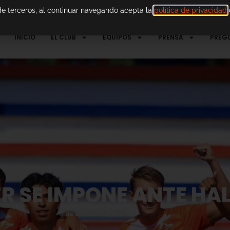
 de terceros, al continuar navegando acepta la
política de privacidad
d
INICIO
EL CLUB
EQUIPOS
PRENSA
PREG
R SE IMPONE ANTE HA
11 de octubre de 2024