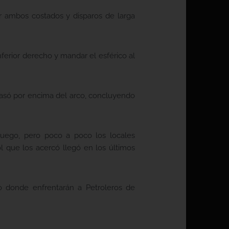
or ambos costados y disparos de larga
nferior derecho y mandar el esférico al
 pasó por encima del arco, concluyendo
juego, pero poco a poco los locales
ol que los acercó llegó en los últimos
do donde enfrentarán a Petroleros de