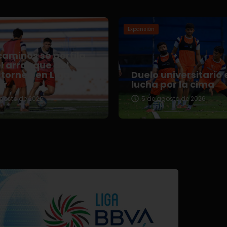
Expansión
aminos se perfila
l arranque del
torneo en Liga
Duelo universitario 
er
lucha por la cima
gosto de 2026
5 de agosto de 2026