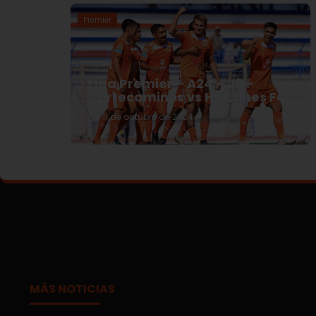
Premier
Liga Premier – A24 – J6 –
Correcaminos vs Halcones FC
11 de octubre de 2024
MÁS NOTICIAS