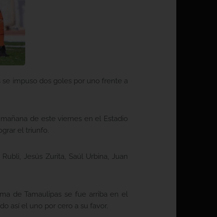
s se impuso dos goles por uno frente a
a mañana de este viernes en el Estadio
rar el triunfo.
Rubli, Jesús Zurita, Saúl Urbina, Juan
oma de Tamaulipas se fue arriba en el
 así el uno por cero a su favor.