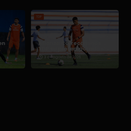
TDP
en
Afianza Correcaminos
TDP su pretemporada
3 de agosto de 2026