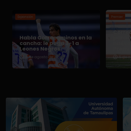
Expansión
Premier
Correc
Habla Correcaminos en la
para e
cancha: le pega 3-1 a
nuevo 
Leones Negros
Premi
6 de agosto de 2026
5 de a