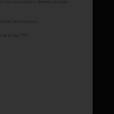
ño por los costado y disparos de larga
l resto del encuentro.
 de la Liga TDP.