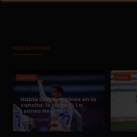
MÁS NOTICIAS
Expansión
Premier
Correc
Habla Correcaminos en la
para e
cancha: le pega 3-1 a
nuevo 
Leones Negros
Premi
6 de agosto de 2026
5 de a