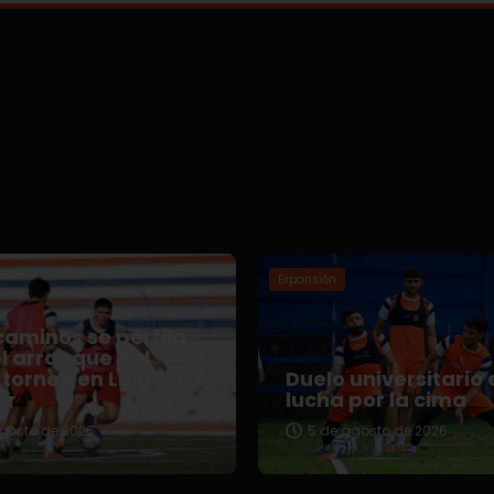
Expansión
aminos se perfila
l arranque del
torneo en Liga
Duelo universitario 
er
lucha por la cima
gosto de 2026
5 de agosto de 2026