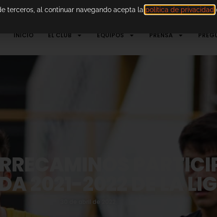
 de terceros, al continuar navegando acepta la
política de privacidad
d
INICIO
EL CLUB
EQUIPOS
PRENSA
PREG
RRECAMINOS PARTICI
A 2021-2022 DE LA LI
30 de abril de 2022