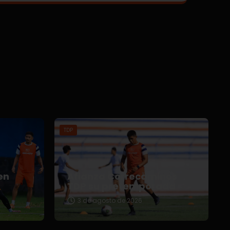
TDP
en
Afianza Correcaminos
TDP su pretemporada
3 de agosto de 2026