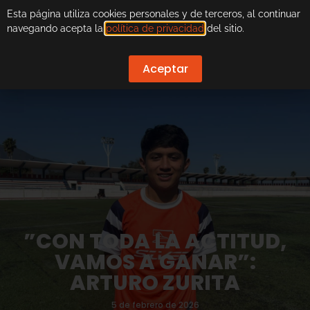
Esta página utiliza cookies personales y de terceros, al continuar
navegando acepta la
política de privacidad
del sitio.
Aceptar
”CON TODA LA ACTITUD,
VAMOS A GANAR”:
ARTURO ZURITA
5 de febrero de 2026