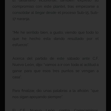
El delantero victorense, también expresó su
compromiso con este plantel, tras empezarse a
consolidar al llegar desde el proceso Sub-15, Sub-
17 naranja.
“Me he sentido bien, a gusto, viendo que todo lo
que he hecho esta dando resultado por el
esfuerzo”.
Acerca del partido de este sábado ante C.F.
Nuevo León, dijo: “vamos a ir con toda al actitud a
ganar para que esos tres puntos se vengan a
casa”.
Para finalizar, dio unas palabras a la afición: “que
nos sigan apoyando siempre”.
El C.F. Nuevo León contra Correcaminos,