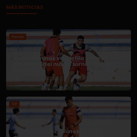
MÁS NOTICIAS
Premier
Correcaminos se perfila para el
arranque del nuevo torneo en Liga
Premier
5 de agosto de 2026
TDP
Afianza Correcaminos TDP su