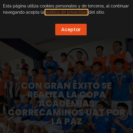
Esta página utiliza cookies personales y de terceros, al continuar
navegando acepta la
política de privacidad
del sitio.
Aceptar
CON GRAN ÉXITO SE
REALIZA LA COPA
ACADEMIAS
CORRECAMINOS UAT POR
LA PAZ
30 de junio de 2025