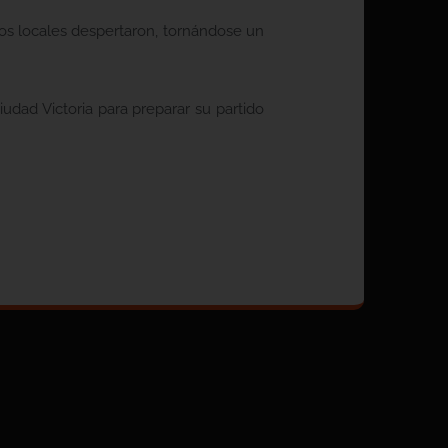
os locales despertaron, tornándose un
udad Victoria para preparar su partido