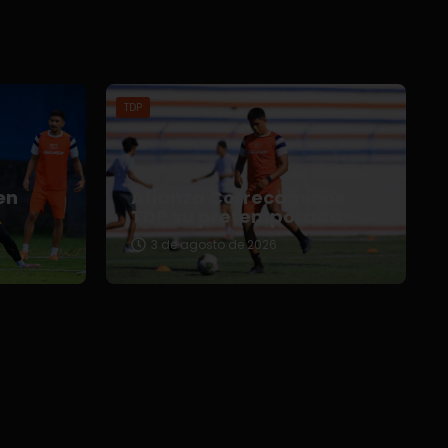
TDP
en
Afianza Correcaminos
TDP su pretemporada
3 de agosto de 2026