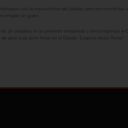
ontinuaron con la misma tónica del partido, pero por momentos l
on empate sin goles.
l de 36 unidades en la presente temporada y ahora regresan a Ci
 de abrió a las 10:00 horas en el Estadio “Eugenio Alvizo Porras”.