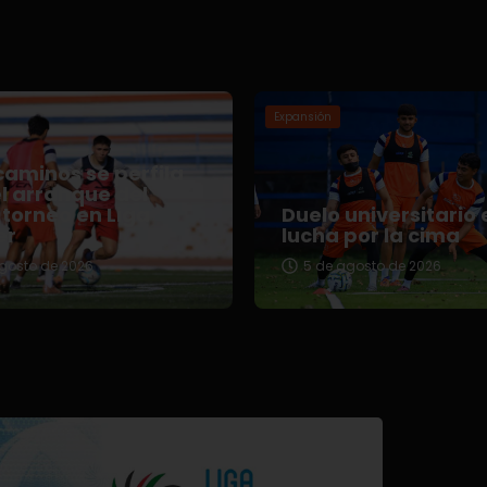
Expansión
aminos se perfila
l arranque del
torneo en Liga
Duelo universitario 
er
lucha por la cima
gosto de 2026
5 de agosto de 2026