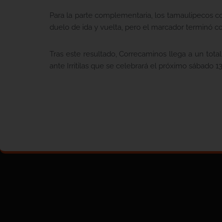
Para la parte complementaria, los tamaulipecos c
duelo de ida y vuelta, pero el marcador terminó c
Tras este resultado, Correcaminos llega a un tota
ante Irritilas que se celebrará el próximo sábado 13