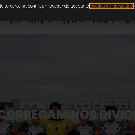
 de terceros, al continuar navegando acepta la
política de privacidad
d
INICIO
EL CLUB
EQUIPOS
PRENSA
PREG
 CORRECAMINOS DIVID
6 de abril de 2024