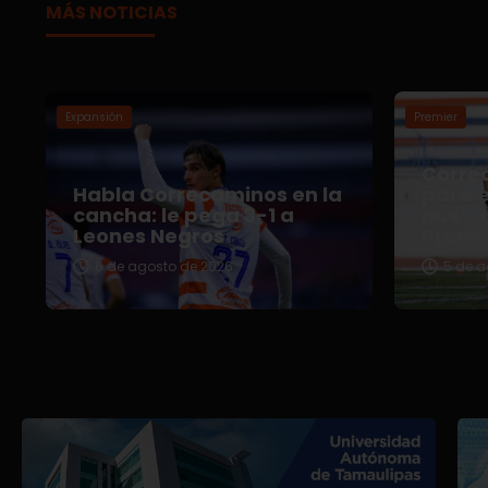
MÁS NOTICIAS
Expansión
Premier
Correc
Habla Correcaminos en la
para e
cancha: le pega 3-1 a
nuevo 
Leones Negros
Premi
6 de agosto de 2026
5 de a