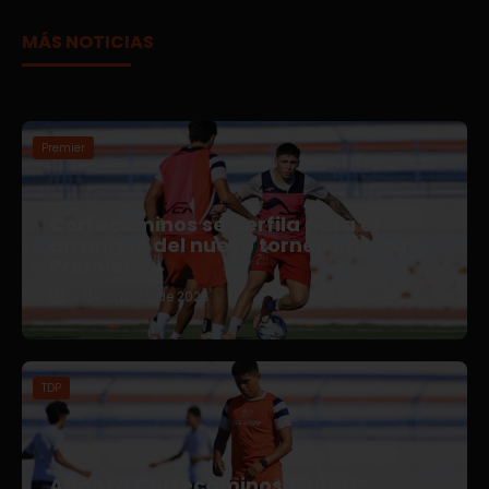
MÁS NOTICIAS
Premier
Correcaminos se perfila para el
arranque del nuevo torneo en Liga
Premier
5 de agosto de 2026
TDP
Afianza Correcaminos TDP su