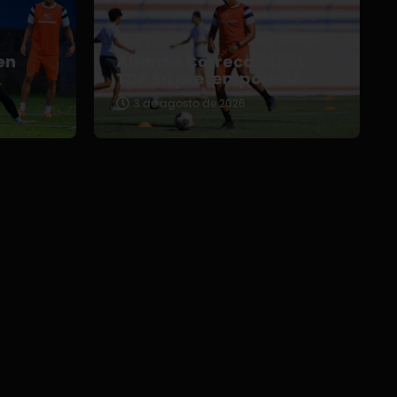
en
Afianza Correcaminos
TDP su pretemporada
3 de agosto de 2026