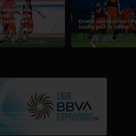
aminos se perfila
l arranque del
torneo en Liga
Duelo universitario 
er
lucha por la cima
gosto de 2026
5 de agosto de 2026