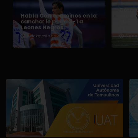
Correc
Habla Correcaminos en la
para e
cancha: le pega 3-1 a
nuevo 
Leones Negros
Premi
6 de agosto de 2026
5 de a