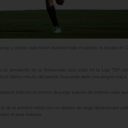
 juego y pelear cada balón durante todo el partido, el equipo de
a 22 pendiente de la Temporada 2021-2022 en la Liga TDP cel
ta el último minuto del partido buscando darle una alegría más a s
dejaron todo en el terreno de juego a pesar del intenso calor que 
12 de la primera mitad con un disparo de larga distancia por pa
obre el área visitante.