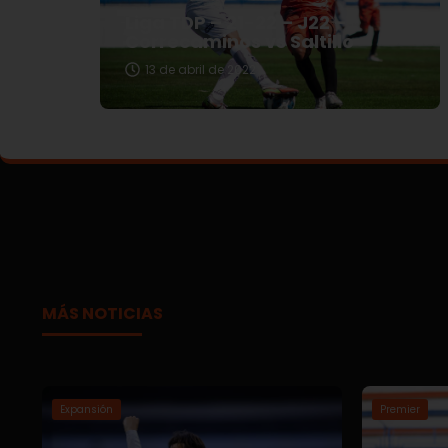
Liga TDP – 21-22 – J22 –
Correcaminos vs Saltillo
13 de abril de 2022
MÁS NOTICIAS
Expansión
Premier