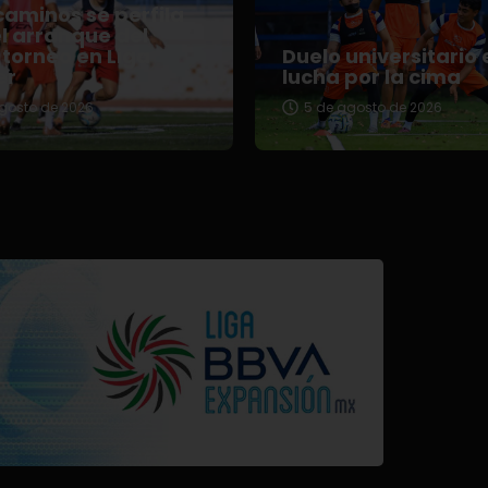
aminos se perfila
l arranque del
torneo en Liga
Duelo universitario 
er
lucha por la cima
gosto de 2026
5 de agosto de 2026