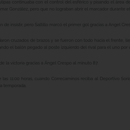
ipas continuaba con el control del esférico y pisando el área d
smar González, pero que no lograban abrir el marcador durante e
de insistir, pero Saltillo marcó el primer gol gracias a Angel Cre
aron cruzados de brazos y se fueron con todo hacia el frente, l
cando el balón pegado al poste izquierdo del rival para el uno por
l de la victoria gracias a Ángel Crespo al minuto 87.
 las 11:00 horas, cuando Correcaminos reciba al Deportivo Sor
la temporada.