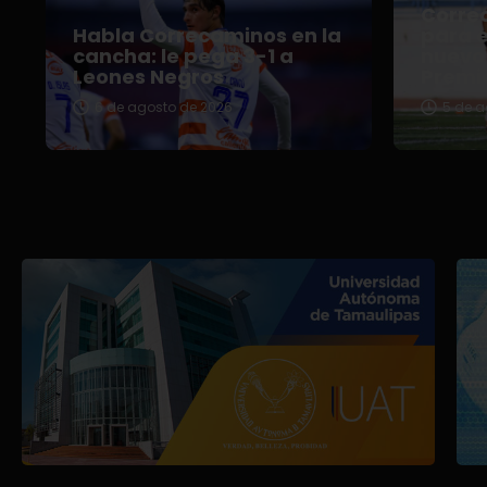
Correc
Habla Correcaminos en la
para e
cancha: le pega 3-1 a
nuevo 
Leones Negros
Premi
6 de agosto de 2026
5 de a