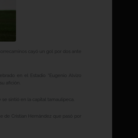
 Correcaminos cayó un gol por dos ante
ebrado en el Estadio “Eugenio Alvizo
u afición.
se sintió en la capital tamaulipeca.
rte de Cristian Hernández que pasó por