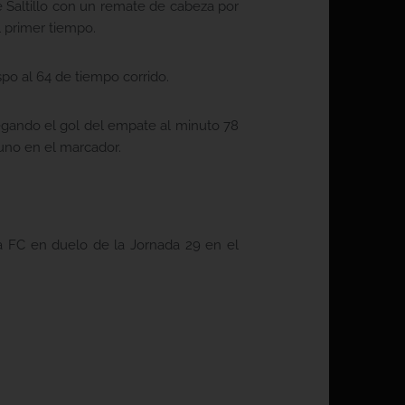
e Saltillo con un remate de cabeza por
l primer tiempo.
spo al 64 de tiempo corrido.
legando el gol del empate al minuto 78
 uno en el marcador.
ia FC en duelo de la Jornada 29 en el