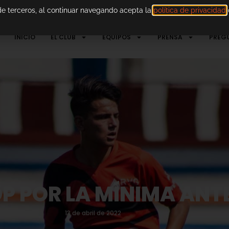
 de terceros, al continuar navegando acepta la
política de privacidad
d
INICIO
EL CLUB
EQUIPOS
PRENSA
PREG
P POR LA MÍNIMA ANTE
13 de abril de 2022