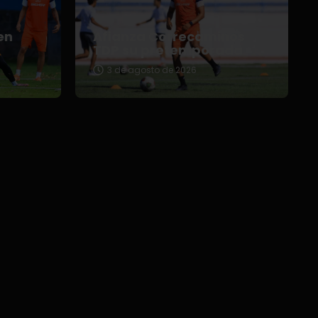
en
Afianza Correcaminos
TDP su pretemporada
3 de agosto de 2026