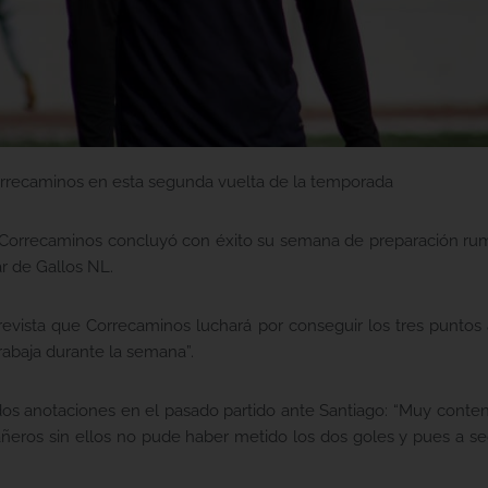
orrecaminos en esta segunda vuelta de la temporada
l, Correcaminos concluyó con éxito su semana de preparación rum
r de Gallos NL.
revista que Correcaminos luchará por conseguir los tres puntos 
rabaja durante la semana”.
dos anotaciones en el pasado partido ante Santiago: “Muy conte
eros sin ellos no pude haber metido los dos goles y pues a se