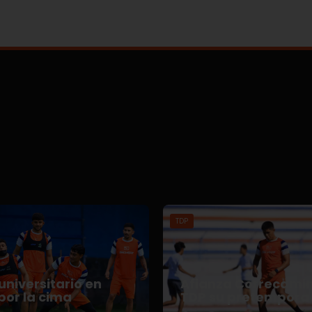
TDP
universitario en
Afianza Correcami
por la cima
TDP su pretempora