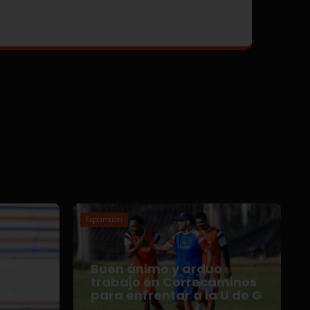
Expansión
Buen ánimo y arduo
nos
trabajo en Correcaminos
da
para enfrentar a la U de G