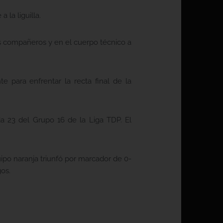
la liguilla.
s compañeros y en el cuerpo técnico a
 para enfrentar la recta final de la
a 23 del Grupo 16 de la Liga TDP. El
ipo naranja triunfó por marcador de 0-
gos.