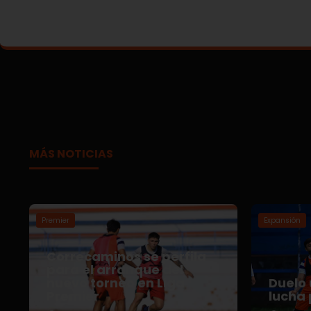
MÁS NOTICIAS
Premier
Expansión
Correcaminos se perfila
para el arranque del
nuevo torneo en Liga
Duelo 
Premier
lucha 