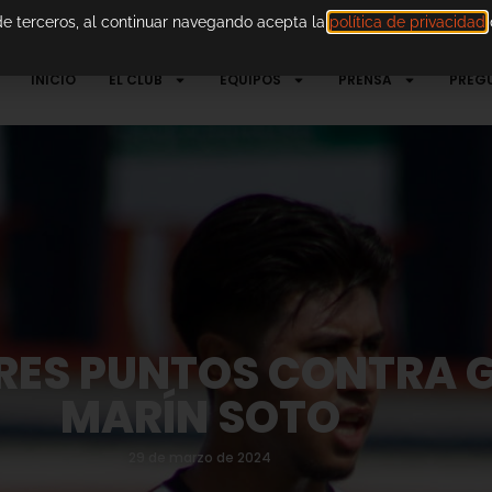
 de terceros, al continuar navegando acepta la
política de privacidad
d
INICIO
EL CLUB
EQUIPOS
PRENSA
PREG
RES PUNTOS CONTRA G
MARÍN SOTO
29 de marzo de 2024