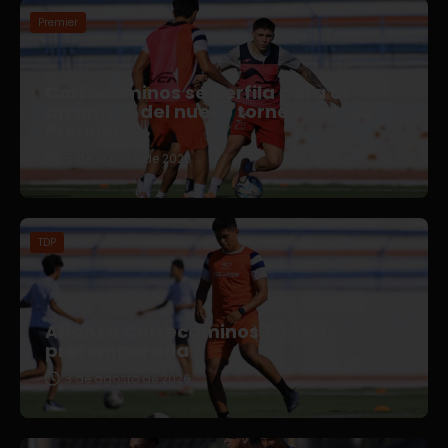
Premier
Correcaminos se perfila para el
arranque del nuevo torneo en Liga
Premier
5 de agosto de 2026
TDP
Afianza Correcaminos TDP su
pretemporada
3 de agosto de 2026