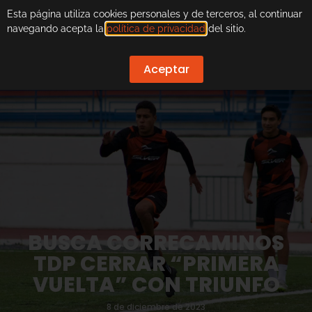
Esta página utiliza cookies personales y de terceros, al continuar
navegando acepta la
política de privacidad
del sitio.
Aceptar
BUSCA CORRECAMINOS
TDP CERRAR “PRIMERA
VUELTA” CON TRIUNFO
8 de diciembre de 2023