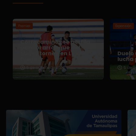
Premier
Expansión
Correcaminos se perfila
para el arranque del
nuevo torneo en Liga
Duelo 
Premier
lucha 
5 de agosto de 2026
5 de a