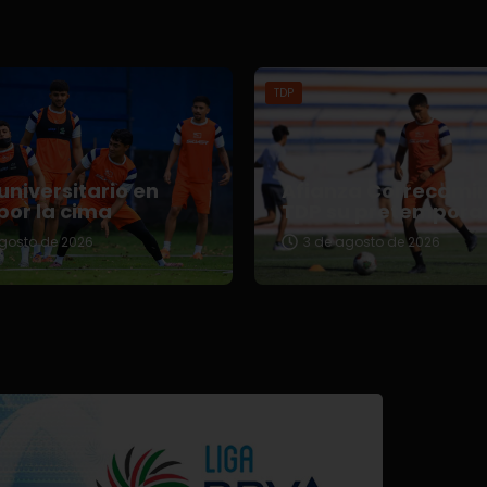
TDP
universitario en
Afianza Correcami
por la cima
TDP su pretempora
gosto de 2026
3 de agosto de 2026