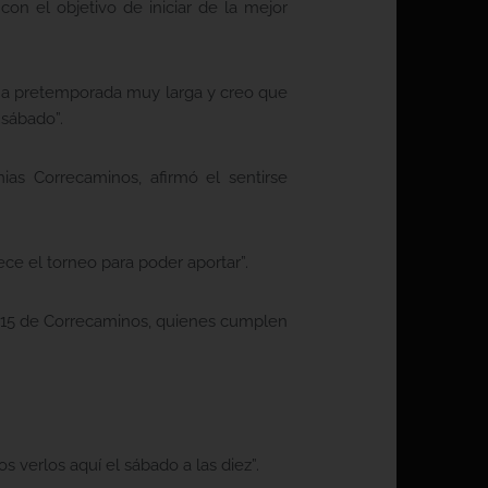
con el objetivo de iniciar de la mejor
una pretemporada muy larga y creo que
 sábado”.
ias Correcaminos, afirmó el sentirse
ce el torneo para poder aportar”.
ub 15 de Correcaminos, quienes cumplen
os verlos aquí el sábado a las diez”.