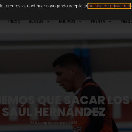
 de terceros, al continuar navegando acepta la
política de privacidad
d
INICIO
EL CLUB
EQUIPOS
PRENSA
PREG
NEMOS QUE SACAR LOS
SAÚL HERNÁNDEZ
22 de septiembre de 2023