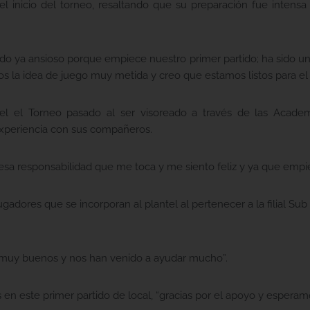
l inicio del torneo, resaltando que su preparación fue intensa 
do ya ansioso porque empiece nuestro primer partido; ha sido 
s la idea de juego muy metida y creo que estamos listos para el
el el Torneo pasado al ser visoreado a través de las Academ
xperiencia con sus compañeros.
 esa responsabilidad que me toca y me siento feliz y ya que empie
ugadores que se incorporan al plantel al pertenecer a la filial S
s muy buenos y nos han venido a ayudar mucho”.
tes en este primer partido de local, “gracias por el apoyo y esperam