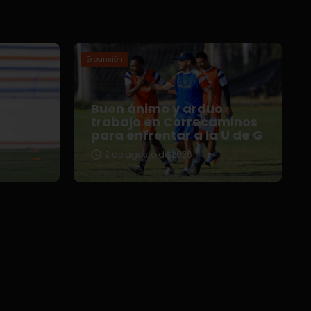
Expansión
Buen ánimo y arduo
nos
trabajo en Correcaminos
da
para enfrentar a la U de G
2 de agosto de 2026